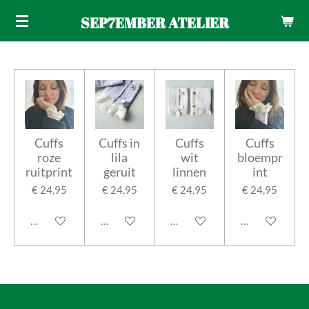
Ga
SEP7EMBER ATELIER
direct
naar
de
hoofdinhoud
Cuffs
Cuffs in
Cuffs
Cuffs
roze
lila
wit
bloempr
ruitprint
geruit
linnen
int
€ 24,95
€ 24,95
€ 24,95
€ 24,95
In winkelwagen
In winkelwagen
In winkelwagen
In winkelwage