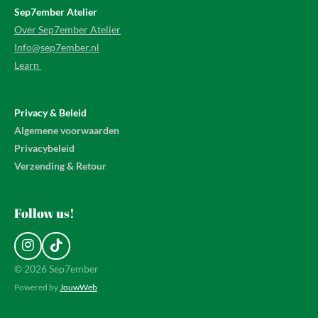
Sep7ember Atelier
Over Sep7ember Atelier
Info@sep7ember.nl
Learn
Privacy & Beleid
Algemene voorwaarden
Privacybeleid
Verzending & Retour
Follow us!
I
T
n
i
© 2026 Sep7ember
s
k
Powered by
JouwWeb
t
T
a
o
g
k